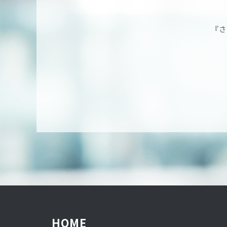
『さ
HOME