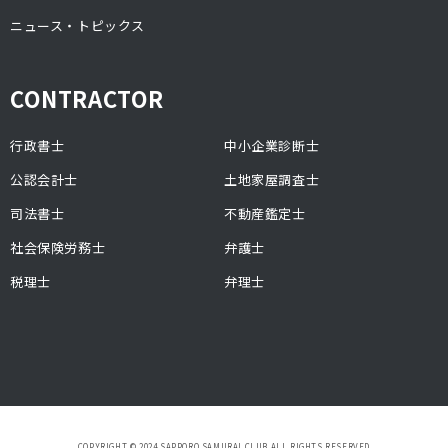
ニュース・トピックス
CONTRACTOR
行政書士
中小企業診断士
公認会計士
土地家屋調査士
司法書士
不動産鑑定士
社会保険労務士
弁護士
税理士
弁理士
COPYRIGHT © 2024 SAPPORO SAMURAI CLUB ALL RIGHTS RESERVED